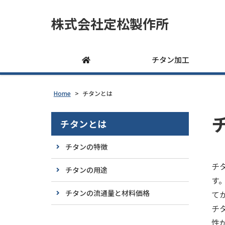
株式会社定松製作所
チタン加工
Home
>
チタンとは
チタンとは
チタンの特徴
チ
チタンの用途
す
チタンの流通量と材料価格
て
チ
性